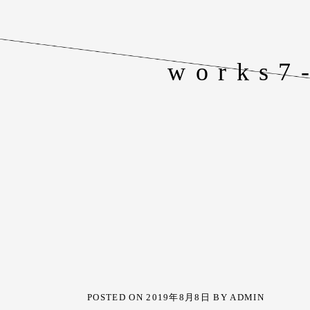
works7
POSTED ON
2019年8月8日
BY
ADMIN