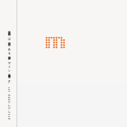
株式会社ｍは小田原にある建築デザイン事務所です。
Skip
tel 0465-25-2110
to
content