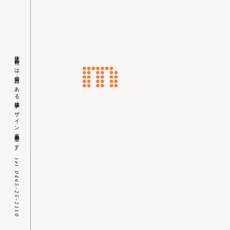
株式会社ｍは小田原にある建築デザイン事務所です。
Skip
tel 0465-25-2110
to
content