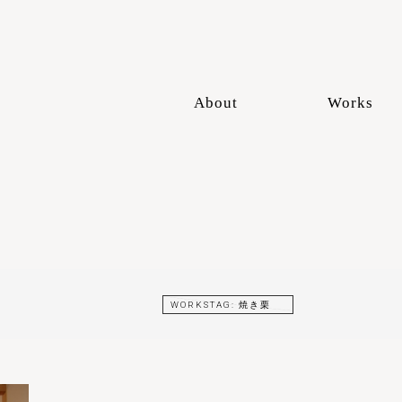
About
Works
WORKSTAG:
焼き栗