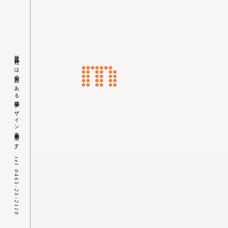
株式会社ｍは小田原にある建築デザイン事務所です。
Skip
tel 0465-25-2110
to
content