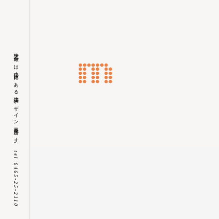
株式会社ｍは小田原にある建築デザイン事務所です。
Skip
tel 0465-25-2110
to
content